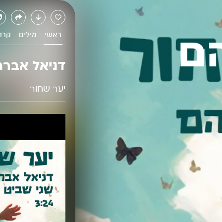
ם
ראשי
מילים
קרד
דניאל אבר
יער שחור